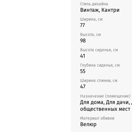
классических, так и совре
Стиль дизайна
разнообразит деловую офис
Винтаж, Кантри
комфортно провести время
Ширина, см
гостиницы, кафе. Компактн
77
небольшом пространстве. Ис
кухонное или детское крес
Высота, см
98
придадут изысканности инте
на веранде или лоджии. Кр
Высота сиденья, см
чаепития.
41
Глубина сиденья, см
55
Ширина спинки, см
47
Назначение (помещение)
Для дома, Для дачи,
общественных мест
Материал обивки
Велюр