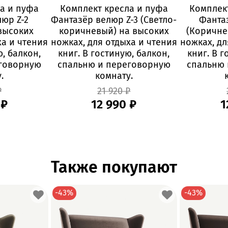
а и пуфа
Комплект кресла и пуфа
Комплек
юр Z-2
Фантазёр велюр Z-3 (Светло-
Фанта
высоких
коричневый) на высоких
(Коричне
ха и чтения
ножках, для отдыха и чтения
ножках, дл
ю, балкон,
книг. В гостиную, балкон,
книг. В г
еговорную
спальню и переговорную
спальню 
.
комнату.
₽
21 920 ₽
 ₽
12 990 ₽
1
Также покупают
-43%
-43%