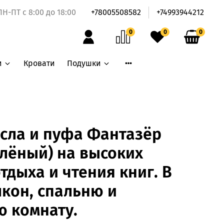
ПН-ПТ с 8:00 до 18:00
+78005508582
+74993944212
0
0
0
и
Кровати
Подушки
сла и пуфа Фантазёр
елёный) на высоких
тдыха и чтения книг. В
лкон, спальню и
 комнату.