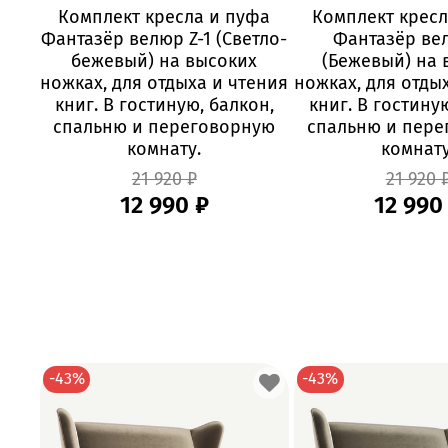
Комплект кресла и пуфа
Комплект кресл
Фантазёр велюр Z-1 (Светло-
Фантазёр вел
бежевый) на высоких
(Бежевый) на 
ножках, для отдыха и чтения
ножках, для отды
книг. В гостиную, балкон,
книг. В гостину
спальню и переговорную
спальню и пер
комнату.
комнату
21 920 ₽
21 920 
12 990 ₽
12 990
-43%
-43%