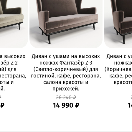
а высоких
Диван с ушами на высоких
Диван с 
зёр Z-2
ножках Фантазёр Z-3
ножках
й) для
(Светло-коричневый) для
(Коричнев
ресторана,
гостиной, кафе, ресторана,
кафе, ре
оты и
салона красоты и
красот
й.
прихожей.
₽
26 240 ₽
 ₽
14 990 ₽
1