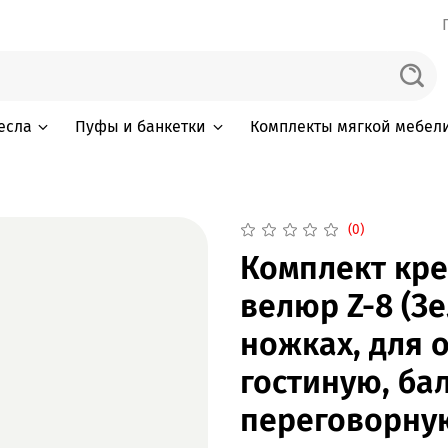
есла
Пуфы и банкетки
Комплекты мягкой мебел
(0)
Комплект кре
велюр Z-8 (З
ножках, для о
гостиную, ба
переговорную