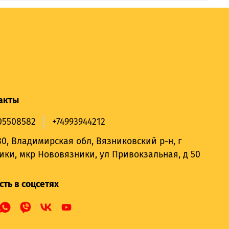
акты
05508582
+74993944212
30, Владимирская обл, Вязниковский р-н, г
ики, мкр Нововязники, ул Привокзальная, д 50
сть в соцсетях