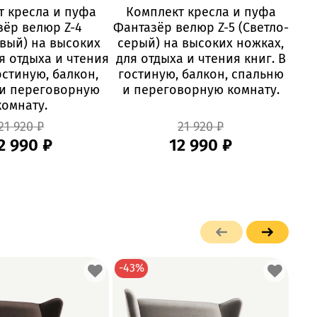
т кресла и пуфа
Комплект кресла и пуфа
К
зёр велюр Z-4
Фантазёр велюр Z-5 (Светло-
Фан
вый) на высоких
серый) на высоких ножках,
н
я отдыха и чтения
для отдыха и чтения книг. В
о
остиную, балкон,
гостиную, балкон, спальню
го
и переговорную
и переговорную комнату.
и 
комнату.
21 920 ₽
21 920 ₽
2 990 ₽
12 990 ₽
-43%
-4