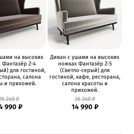
ушами на высоких
Диван с ушами на высоких
Ди
 Фантазёр Z-4
ножках Фантазёр Z-5
ый) для гостиной,
(Светло-серый) для
сторана, салона
гостиной, кафе, ресторана,
гос
ы и прихожей.
салона красоты и
прихожей.
26 240 ₽
26 240 ₽
4 990 ₽
14 990 ₽