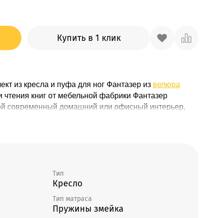
Купить в 1 клик
кт из кресла и пуфа для ног Фантазер из
велюра
 и
чтения книг от мебельной фабрики Фантазер
ой современный домашний или офисный интерьер,
еству
расцветок
. Наше кресло уверенно стоит на
подробнее о ножках - здесь
), вкручивающихся
утое по умолчанию черным
кожзамом
(
возможно
основанию крепится
каркас
из березовой
фанеры
,
ки
,
сиденья
и мягких
подлокотников
, наполненных
Тип
иклом производства кресла Фантазер Вы можете
Кресло
е анатомическое кресло имеет глубокую посадку,
ься после рабочего дня. Строгий однотонный цвет,
Тип матраса
воляют с одинаковым успехом использовать его как в
Пружины змейка