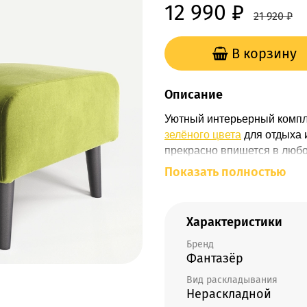
12 990 ₽
21 920 ₽
В корзину
Описание
Уютный интерьерный компле
зелёного цвета
для отдыха
прекрасно впишется в люб
благодаря большому колич
Показать полностью
ножках
из массива дерева (
в
основание
кресла, обтян
изменение материала
). К 
Характеристики
состоящий из высокой
спин
Бренд
плотным
ППУ
. С полным ц
Фантазёр
ознакомиться
ЗДЕСЬ
. Наш
которая поможет расслабит
Вид раскладывания
фактура ткани и дизайн поз
Нераскладной