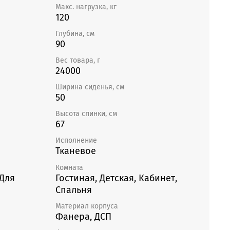
менных интерьерах. Яркая модель кресла для отдыха
Макс. нагрузка, кг
ную мебель, создаст уютную атмосферу и позволит
120
 вашим клиентам в зоне ожидания салона красоты,
Глубина, см
ые размеры позволяют поместить кресло даже в
90
пользуйте его как кресло в прихожую, в гостиную,
ло, парикмахерское, педикюрное. Кресла для дома
Вес товара, г
24000
рьеру, дополнят обеденную зону кухни, зону отдыха
есло станет любимым местом для чтения книг и
Ширина сиденья, см
50
Высота спинки, см
67
Исполнение
Тканевое
Комната
 Для
Гостиная, Детская, Кабинет,
Спальня
Материал корпуса
Фанера, ДСП