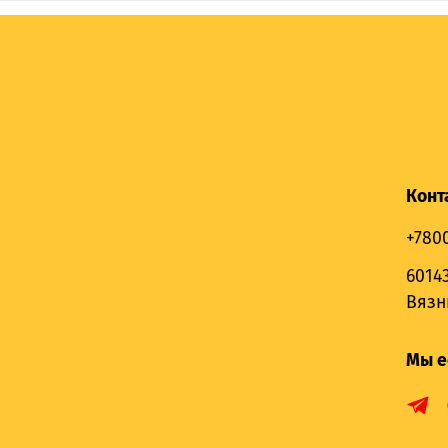
Конт
+780
6014
Вязн
Мы е