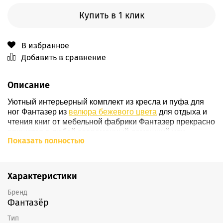
Купить в 1 клик
В избранное
Добавить в сравнение
Описание
Уютный интерьерный комплект из кресла и пуфа для
ног Фантазер из
велюра бежевого цвета
для отдыха и
чтения книг от мебельной фабрики Фантазер прекрасно
впишется в любой современный домашний или
Показать полностью
офисный интерьер, благодаря большому количеству
расцветок
. Наше кресло уверенно стоит на
ножках
из
массива дерева (
подробнее о ножках - здесь
),
вкручивающихся в
основание
кресла, обтянутое по
Характеристики
умолчанию черным
кожзамом
(
возможно изменение
материала
). К основанию крепится
каркас
из березовой
Бренд
Фантазёр
фанеры
, состоящий из высокой
спинки
,
сиденья
и
мягких
подлокотников
, наполненных плотным
ППУ
. С
Тип
полным циклом производства кресла Фантазер Вы