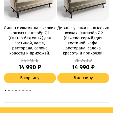
Диван с ушами на высоких
Диван с ушами на высоких
Д
ножках Фантазёр Z-1
ножках Фантазёр Z-2
(Светло-бежевый) для
(Бежево-серый) для
гостиной, кафе,
гостиной, кафе,
ресторана, салона
ресторана, салона
красоты и прихожей.
красоты и прихожей.
26 240 ₽
26 240 ₽
14 990 ₽
14 990 ₽
В корзину
В корзину