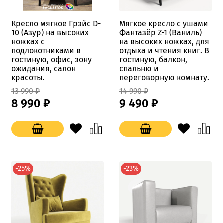
Кресло мягкое Грэйс D-
Мягкое кресло с ушами
10 (Азур) на высоких
Фантазёр Z-1 (Ваниль)
ножках с
на высоких ножках, для
подлокотниками в
отдыха и чтения книг. В
гостиную, офис, зону
гостиную, балкон,
ожидания, салон
спальню и
красоты.
переговорную комнату.
13 990 ₽
14 990 ₽
8 990 ₽
9 490 ₽
-25%
-23%