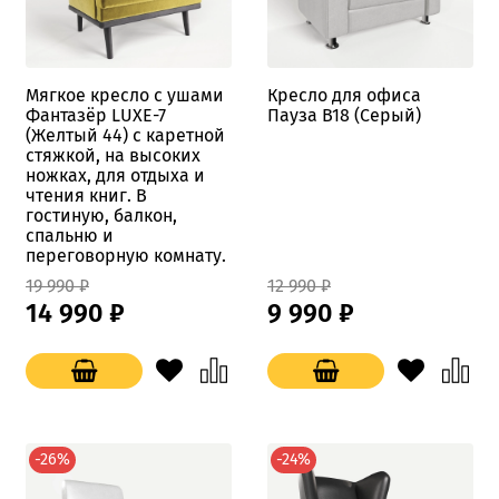
Мягкое кресло с ушами
Кресло для офиса
Фантазёр LUXE-7
Пауза B18 (Серый)
(Желтый 44) с каретной
стяжкой, на высоких
ножках, для отдыха и
чтения книг. В
гостиную, балкон,
спальню и
переговорную комнату.
19 990 ₽
12 990 ₽
14 990 ₽
9 990 ₽
-26%
-24%