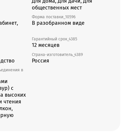
Для дома, Для дачи, Для
общественных мест
Форма поставки_10596
абинет,
В разобранном виде
Гарантийный срок_4385
12 месяцев
Страна-изготовитель_4389
дство
Россия
ъединения в
ами
зур) с
на высоких
и чтения
лкон,
орную