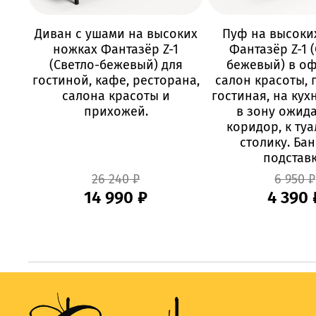
Диван с ушами на высоких
Пуф на высоки
ножках Фантазёр Z-1
Фантазёр Z-1 
(Светло-бежевый) для
бежевый) в оф
гостиной, кафе, ресторана,
салон красоты, 
салона красоты и
гостиная, на кух
прихожей.
в зону ожида
коридор, к ту
столику. Бан
подставк
26 240 ₽
6 950 ₽
14 990 ₽
4 390 