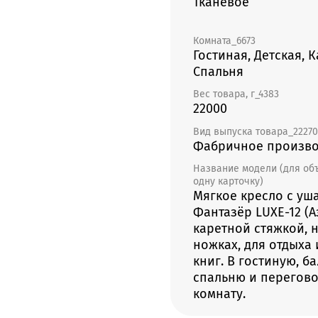
Тканевое
Комната_6673
Гостиная, Детская, К
Спальня
Вес товара, г_4383
22000
Вид выпуска товара_22270
Фабричное произво
Название модели (для об
одну карточку)
Мягкое кресло с уш
Фантазёр LUXE-12 (А
каретной стяжкой, 
ножках, для отдыха 
книг. В гостиную, ба
спальню и перегов
комнату.