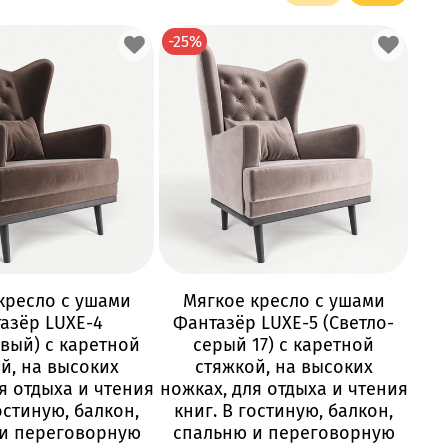
-25%
-25
кресло с ушами
Мягкое кресло с ушами
М
азёр LUXE-4
Фантазёр LUXE-5 (Светло-
Фан
вый) с каретной
серый 17) с каретной
с
й, на высоких
стяжкой, на высоких
выс
я отдыха и чтения
ножках, для отдыха и чтения
и 
остиную, балкон,
книг. В гостиную, балкон,
и переговорную
спальню и переговорную
п