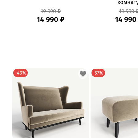
комнату
19 990 ₽
19 990 
14 990 ₽
14 990
-43%
-37%