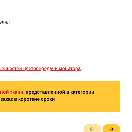
влял
бенностей цветопередачи монитора
.
ной ткани
, представленной в категории
заказ в короткие сроки