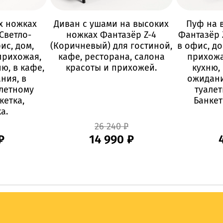
х ножках
Диван с ушами на высоких
Пуф на 
(Светло-
ножках Фантазёр Z-4
Фантазёр 
ис, дом,
(Коричневый) для гостиной,
в офис, до
прихожая,
кафе, ресторана, салона
прихожа
ню, в кафе,
красоты и прихожей.
кухню, 
ния, в
ожидани
алетному
туалет
кетка,
Банкет
а.
26 240 ₽
₽
14 990 ₽