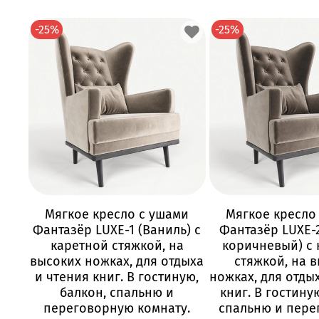
-25%
-25%
Мягкое кресло с ушами
Мягкое кресло
Фантазёр LUXE-1 (Ваниль) с
Фантазёр LUXE-2
каретной стяжкой, на
коричневый) с 
высоких ножках, для отдыха
стяжкой, на 
и чтения книг. В гостиную,
ножках, для отды
балкон, спальню и
книг. В гостину
переговорную комнату.
спальню и пер