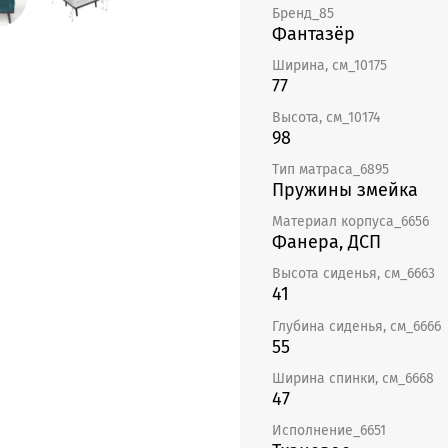
так и современных интерье
Бренд_85
деловую офисную мебель, 
Фантазёр
провести время вашим клие
Ширина, см_10175
кафе. Компактные размеры
77
пространстве. Используйте 
детское кресло, парикмахе
Высота, см_10174
98
изысканности интерьеру, до
или лоджии. Кресло станет
Тип матраса_6895
Пружины змейка
Материал корпуса_6656
Фанера, ДСП
Высота сиденья, см_6663
41
Глубина сиденья, см_6666
55
Ширина спинки, см_6668
47
Исполнение_6651