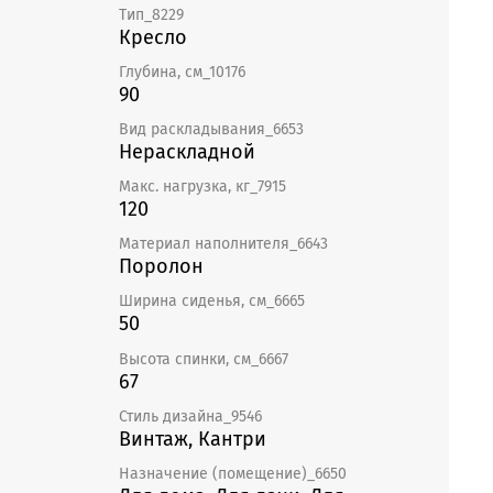
рах. Яркая модель кресла для отдыха разнообразит
Тип_8229
создаст уютную атмосферу и позволит комфортно
Кресло
нтам в зоне ожидания салона красоты, гостиницы,
Глубина, см_10176
 позволяют поместить кресло даже в небольшом
90
его как кресло в прихожую, в гостиную, кухонное или
рское, педикюрное. Кресла для дома придадут
Вид раскладывания_6653
Нераскладной
полнят обеденную зону кухни, зону отдыха на веранде
 любимым местом для чтения книг и чаепития.
Макс. нагрузка, кг_7915
120
Материал наполнителя_6643
Поролон
Ширина сиденья, см_6665
50
Высота спинки, см_6667
67
Стиль дизайна_9546
Винтаж, Кантри
Назначение (помещение)_6650