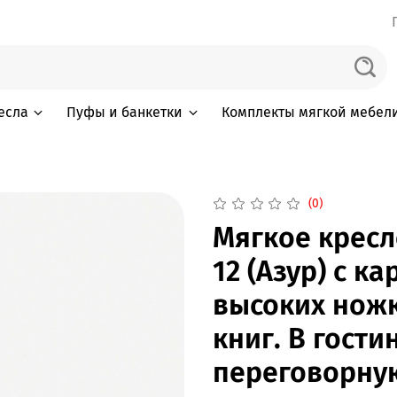
есла
Пуфы и банкетки
Комплекты мягкой мебел
(0)
Мягкое кресл
12 (Азур) с к
высоких ножк
книг. В гости
переговорную