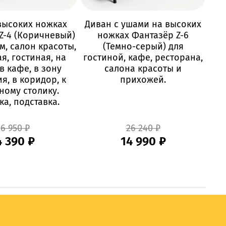
высоких ножках
Диван с ушами на высоких
П
Z-4 (Коричневый)
ножках Фантазёр Z-6
Фан
м, салон красоты,
(Темно-серый) для
в о
я, гостиная, на
гостиной, кафе, ресторана,
п
в кафе, в зону
салона красоты и
я, в коридор, к
прихожей.
о
ному столику.
ка, подставка.
6 950 ₽
26 240 ₽
4 390 ₽
14 990 ₽