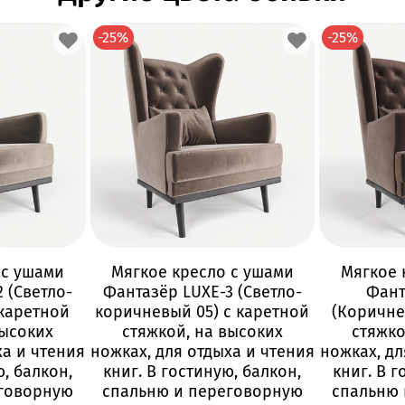
-25%
-25%
 с ушами
Мягкое кресло с ушами
Мягкое 
 (Светло-
Фантазёр LUXE-3 (Светло-
Фант
каретной
коричневый 05) с каретной
(Коричне
высоких
стяжкой, на высоких
стяжко
ха и чтения
ножках, для отдыха и чтения
ножках, дл
ю, балкон,
книг. В гостиную, балкон,
книг. В г
еговорную
спальню и переговорную
спальню 