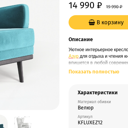
14 990 ₽
19 990 ₽
В корзину
Описание
Уютное интерьерное кресл
Азур
для отдыха и чтения к
впишется в любой совреме
большому количеству
расц
Показать полностью
массива дерева (
подробнее
кресла, обтянутое по умо
материала
). К основанию 
Характеристики
высокой
спинки
,
сиденья
и 
Материал обивки
полным циклом производст
Велюр
Наше анатомическое кресло
расслабиться после рабочег
Артикул
дизайн позволяют с одинако
KFLUXEZ12