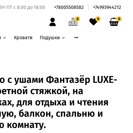
ПН-ПТ с 8:00 до 18:00
+78005508582
+74993944212
0
0
0
и
Кровати
Подушки
о с ушами Фантазёр LUXE-
аретной стяжкой, на
ах, для отдыха и чтения
ную, балкон, спальню и
 комнату.