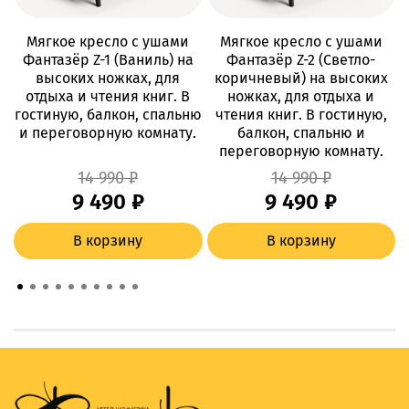
Мягкое кресло с ушами
Мягкое кресло с ушами
Фантазёр Z-1 (Ваниль) на
Фантазёр Z-2 (Светло-
высоких ножках, для
коричневый) на высоких
отдыха и чтения книг. В
ножках, для отдыха и
гостиную, балкон, спальню
чтения книг. В гостиную,
и переговорную комнату.
балкон, спальню и
г
переговорную комнату.
14 990 ₽
14 990 ₽
9 490 ₽
9 490 ₽
В корзину
В корзину