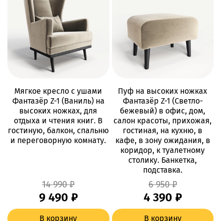
Мягкое кресло с ушами
Пуф на высоких ножках
Фантазёр Z-1 (Ваниль) на
Фантазёр Z-1 (Светло-
высоких ножках, для
бежевый) в офис, дом,
отдыха и чтения книг. В
салон красоты, прихожая,
гостиную, балкон, спальню
гостиная, на кухню, в
и переговорную комнату.
кафе, в зону ожидания, в
коридор, к туалетному
столику. Банкетка,
подставка.
14 990 ₽
6 950 ₽
9 490 ₽
4 390 ₽
В корзину
В корзину