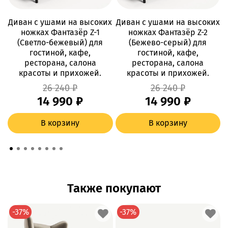
Диван с ушами на высоких
Диван с ушами на высоких
Д
ножках Фантазёр Z-1
ножках Фантазёр Z-2
(Светло-бежевый) для
(Бежево-серый) для
гостиной, кафе,
гостиной, кафе,
ресторана, салона
ресторана, салона
красоты и прихожей.
красоты и прихожей.
26 240 ₽
26 240 ₽
14 990 ₽
14 990 ₽
В корзину
В корзину
Также покупают
-37%
-37%