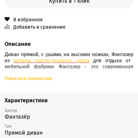
Купить в 1 клик
В избранное
Добавить в сравнение
Описание
Диван прямой, с ушами, на высоких ножках, Фантазер
из
велюра светло-розового цвета
для отдыха от
мебельной фабрики Фантазер -
это современная
мебель высокого качества, с комфортом размещающая
Показать полностью
на себе двух человек, которая внесет стильный акцент
в Ваш интерьер и
прекрасно впишется в любой
современный дом или офис.
Чтобы Вы могли выбрать
идеально подходящий к интерьеру диван, мы
Характеристики
предлагаем широкое
цветовое разнообразие
.
Он
уверенно стоит на
ножках
из массива дерева
Бренд
Фантазёр
(
подробнее о ножках - здесь
), вкручивающихся
в
основание
дивана, обтянутое по умолчанию черным
Тип
кожзамом
(
возможно изменение материала
). К
Прямой диван
основанию крепится
каркас
из березовой
фанеры
,