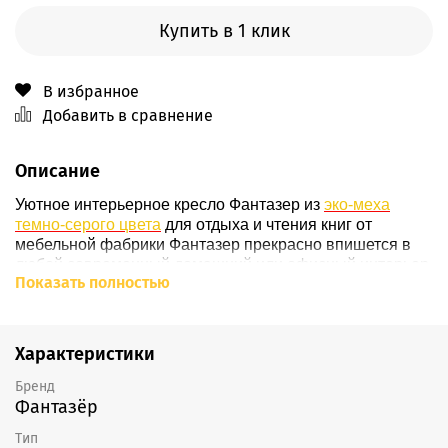
Купить в 1 клик
В избранное
Добавить в сравнение
Описание
Уютное интерьерное кресло Фантазер из
эко-меха
темно-серого цвета
для отдыха и чтения книг от
мебельной фабрики Фантазер прекрасно впишется в
любой современный домашний или офисный интерьер,
Показать полностью
благодаря большому количеству
расцветок
. Наше
кресло уверенно стоит на
ножках
из массива дерева
(
подробнее о ножках - здесь
), вкручивающихся
в
основание
кресла, обтянутое по умолчанию черным
Характеристики
кожзамом
(
возможно изменение материала
). К
основанию крепится
каркас
из березовой
фанеры
,
Бренд
Фантазёр
состоящий из высокой
спинки
,
сиденья
и мягких
подлокотников
, наполненных плотным
ППУ
. С полным
Тип
циклом производства кресла Фантазер Вы можете