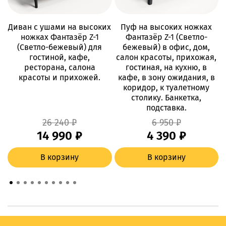
Диван с ушами на высоких
Пуф на высоких ножках
Д
ножках Фантазёр Z-1
Фантазёр Z-1 (Светло-
(Светло-бежевый) для
бежевый) в офис, дом,
гостиной, кафе,
салон красоты, прихожая,
ресторана, салона
гостиная, на кухню, в
красоты и прихожей.
кафе, в зону ожидания, в
коридор, к туалетному
столику. Банкетка,
подставка.
26 240 ₽
6 950 ₽
14 990 ₽
4 390 ₽
В корзину
В корзину