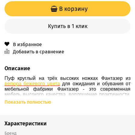
В корзину
Купить в 1 клик
В избранное
Добавить в сравнение
Описание
Пуф круглый на трёх высоких ножках
Фантазер
из
велюра бежевого цвета
для ожидания и обувания от
мебельной фабрики Фантазер -
это современная
мебель высокого качества, воплощение практичности,
комфорта и уюта в Вашей квартире или даче, которая
Показать полностью
внесет стильный акцент в Ваш интерьер и
прекрасно
впишется в любой современный дом или офис.
Чтобы
Вы могли выбрать идеально подходящий к интерьеру
пуф, мы предлагаем широкий выбор
цветового
Характеристики
разнообразия
и
материалов обивки
.
Он уверенно стоит
на
ножках
из массива дерева (
подробнее о ножках -
Бренд