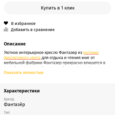
Купить в 1 клик
В избранное
Добавить в сравнение
Описание
Уютное интерьерное кресло Фантазер из
рогожки
фиолетового цвета
для отдыха и чтения книг от
мебельной фабрики Фантазер прекрасно впишется в
любой современный домашний или офисный интерьер,
Показать полностью
благодаря большому количеству
расцветок
. Наше
кресло уверенно стоит на
ножках
из массива дерева
(
подробнее о ножках - здесь
), вкручивающихся
в
основание
кресла, обтянутое по умолчанию черным
Характеристики
кожзамом
(
возможно изменение материала
). К
основанию крепится
каркас
из березовой
фанеры
,
Бренд
Фантазёр
состоящий из высокой
спинки
,
сиденья
и мягких
подлокотников
, наполненных плотным
ППУ
. С полным
Тип
циклом производства кресла Фантазер Вы можете