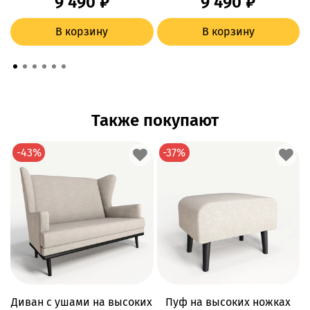
9 490 ₽
9 490 ₽
В корзину
В корзину
Также покупают
-43%
-37%
Диван с ушами на высоких
Пуф на высоких ножках
Д