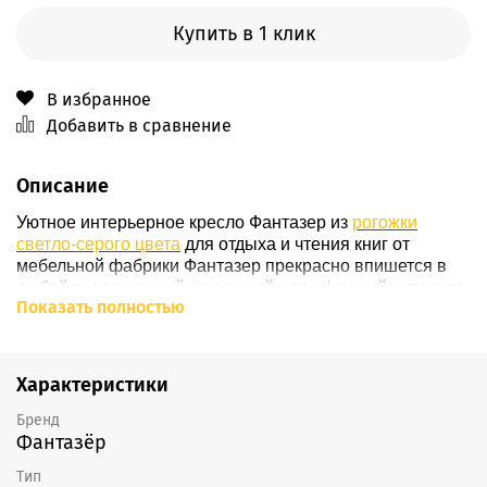
Купить в 1 клик
В избранное
Добавить в сравнение
Описание
Уютное интерьерное кресло Фантазер из
рогожки
светло-серого цвета
для отдыха и чтения книг от
мебельной фабрики Фантазер прекрасно впишется в
любой современный домашний или офисный интерьер,
Показать полностью
благодаря большому количеству
расцветок
. Наше
кресло уверенно стоит на
ножках
из массива дерева
(
подробнее о ножках - здесь
), вкручивающихся
в
основание
кресла, обтянутое по умолчанию черным
Характеристики
кожзамом
(
возможно изменение материала
). К
основанию крепится
каркас
из березовой
фанеры
,
Бренд
Фантазёр
состоящий из высокой
спинки
,
сиденья
и мягких
подлокотников
, наполненных плотным
ППУ
. С полным
Тип
циклом производства кресла Фантазер Вы можете