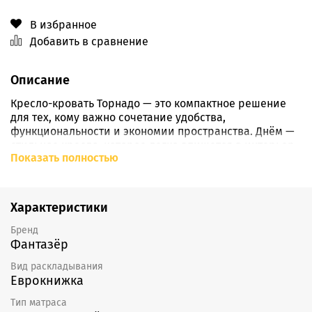
В избранное
Добавить в сравнение
Описание
Кресло-кровать Торнадо — это компактное решение
для тех, кому важно сочетание удобства,
функциональности и экономии пространства. Днём —
стильное кресло, которое легко впишется в интерьер,
Показать полностью
ночью — полноценное спальное место длиной 190 см,
подходящее для взрослого человека.
Модель раскладывается всего за несколько секунд без
Характеристики
лишних усилий: достаточно выдвинуть основание и
опустить спинку. Простая и надёжная конструкция
Бренд
позволяет использовать кресло как дополнительное
Фантазёр
или ежедневное спальное место.
Вид раскладывания
Еврокнижка
Внутри предусмотрен вместительный ящик для
хранения, в котором удобно разместить постельное
Тип матраса